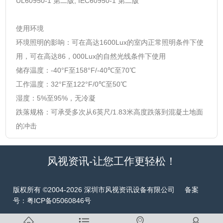
UL60950-1 第二版, IEC60950-1 第二版
使用环境
环境照明的影响：可在高达1600Lux的室内正常照明条件下使
用，可在高达86，000Lux的自然光线条件下使用
储存温度：-40°F至158°F/-40℃至70℃
工作温度：32°F至122°F/0℃至50℃
湿度：5%至95%，无冷凝
跌落规格：可承受多次从6英尺/1.83米高度跌落到混凝土地面
的冲击
风视资讯-让您工作更轻松！
版权所有 ©2004-2026 深圳市风视资讯设备有限公司 备案
号：
粤ICP备05060846号