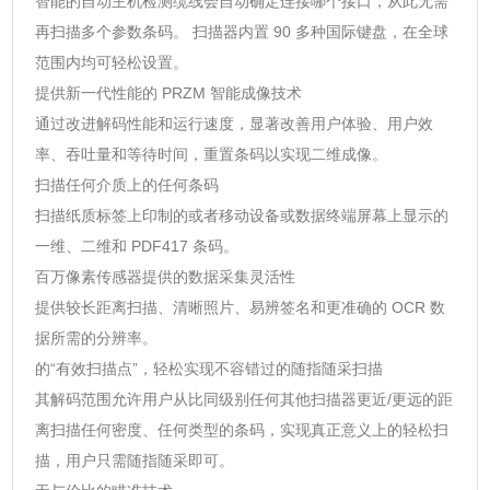
智能的自动主机检测缆线会自动确定连接哪个接口，从此无需
再扫描多个参数条码。 扫描器内置 90 多种国际键盘，在全球
范围内均可轻松设置。
提供新一代性能的 PRZM 智能成像技术
通过改进解码性能和运行速度，显著改善用户体验、用户效
率、吞吐量和等待时间，重置条码以实现二维成像。
扫描任何介质上的任何条码
扫描纸质标签上印制的或者移动设备或数据终端屏幕上显示的
一维、二维和 PDF417 条码。
百万像素传感器提供的数据采集灵活性
提供较长距离扫描、清晰照片、易辨签名和更准确的 OCR 数
据所需的分辨率。
的“有效扫描点”，轻松实现不容错过的随指随采扫描
其解码范围允许用户从比同级别任何其他扫描器更近/更远的距
离扫描任何密度、任何类型的条码，实现真正意义上的轻松扫
描，用户只需随指随采即可。