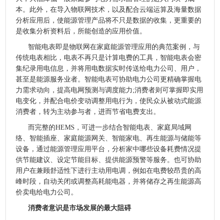
本。此外，在导入物联网技术，以及配合云端运算及海量数据
分析应用后，使能源管理产品将不只是数据的收集，更重要的
是收集分析资料后，所能创造的应用价值。
智能电表即是物联网在家庭能源管理应用的典范案例，与
传统电表相比，电表不再只是计算电费的工具，智能电表会密
集纪录用电信息，并将用电数据实时传送给电力公司、用户，
甚至是能源服务业者。智能电表可协助电力公司更精确掌握电
力需求动向，提高电网预测与调度能力;消费者则可掌握即实用
电变化，并配合电价变动调整用电行为，使民众从被动式能源
消费者，转为主动参与者，进而节省电费支出。
而完整的HEMS，可进一步结合智能电表、家庭局域网
络、智能插座、家庭能源网关、智能家电、再生能源与储能等
设备，通过能源管理应用平台，分析家中哪些设备耗费情况提
供节能建议、设定节能目标、提供能源预警等服务。也可协助
用户在兼顾舒适性下进行主动用电调，例如在电费较昂贵的高
峰时段，自动关闭或调整高耗能电器，并将储存之再生能源高
价卖电给电力公司。
消费者意识是市场发展的最大阻碍