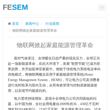
FE
SEM
首页
新闻中心
行业新闻
物联网掀起家庭能源管理革命
物联网掀起家庭能源管理革命
面对气候变迁、全球暖化日趋严重的现实压力，全球正兴
起一场新能源革命，在此大环境下，发展“智慧节能”已成为世
界趋势，并开始延伸至家庭中。相较于传统电力系统电业单向
供电模式，将物联网概念应用于家庭能源管理系统(Home
Energy Management System，HEMS)，可让电力公司及消费者
进行实时联系与双向互动，从而有效管理与控制居家能源使
用，以实现节约能源目的。
电力需求持续增加，是现今全球电力公司共同面临的问
题，以中国为例，全社会用电量自2009年的36，430亿千瓦时
增长到2014年的55，233亿千瓦时，复合增长率达8.68%。过去